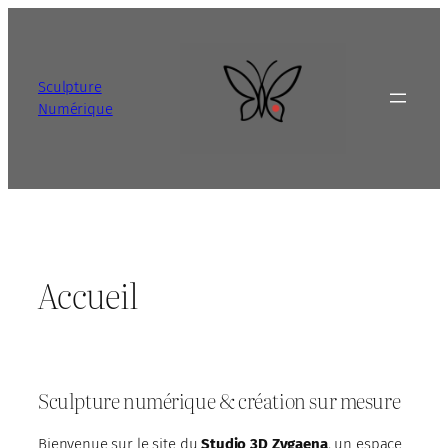
Aller
au
contenu
Sculpture
Numérique
Accueil
Sculpture numérique & création sur mesure
Bienvenue sur le site du
Studio 3D Zygaena
, un espace