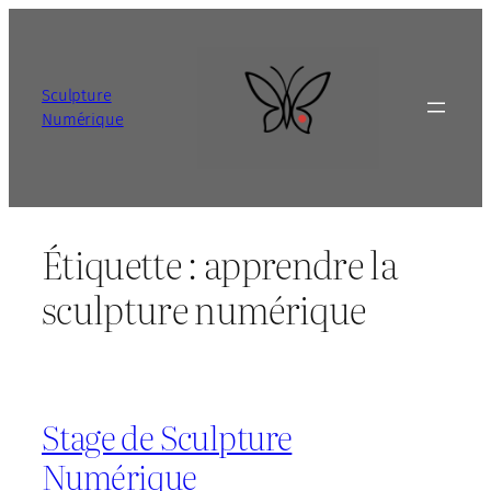
Aller
au
contenu
Sculpture
Numérique
Étiquette :
apprendre la
sculpture numérique
Stage de Sculpture
Numérique