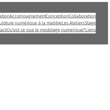
ation
Accompagnement
Conception
Collaboration
culpture numérique à la matière
Les Ateliers
Stage
tact
Qu’est ce que le modelage numerique?
Liens