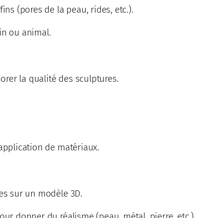
ins (pores de la peau, rides, etc.).
in ou animal.
rer la qualité des sculptures.
’application de matériaux.
res sur un modèle 3D.
our donner du réalisme (peau, métal, pierre, etc.).