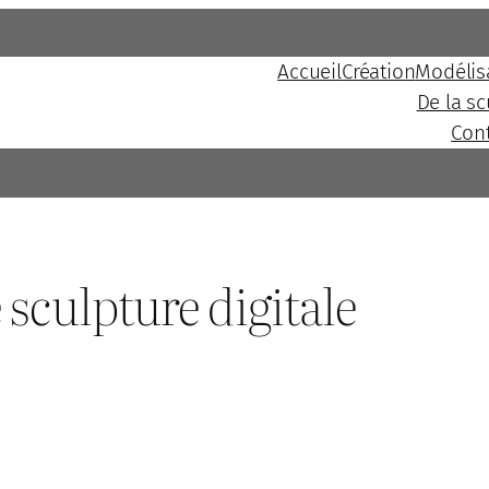
Accueil
Création
Modélis
De la s
Con
 sculpture digitale