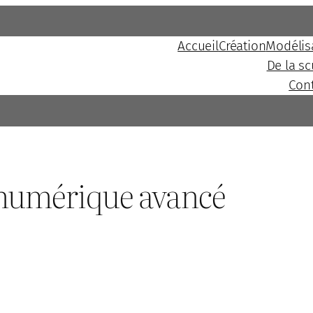
Accueil
Création
Modélis
De la s
Con
numérique avancé