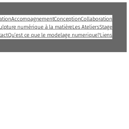
ation
Accompagnement
Conception
Collaboration
culpture numérique à la matière
Les Ateliers
Stage
tact
Qu’est ce que le modelage numerique?
Liens