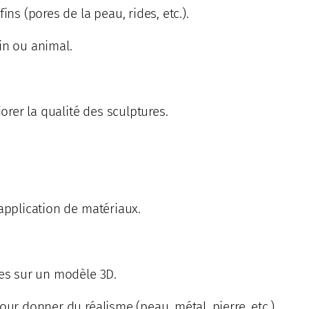
ins (pores de la peau, rides, etc.).
in ou animal.
rer la qualité des sculptures.
’application de matériaux.
res sur un modèle 3D.
our donner du réalisme (peau, métal, pierre, etc.).