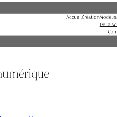
Accueil
Création
Modélis
De la s
Con
 numérique