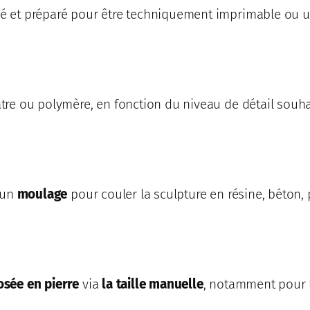
sé et préparé pour être techniquement imprimable ou us
lâtre ou polymère, en fonction du niveau de détail souh
r un
moulage
pour couler la sculpture en résine, béton,
osée en pierre
via
la
taille manuelle
, notamment pour 