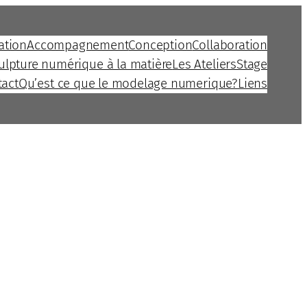
ation
Accompagnement
Conception
Collaboration
culpture numérique à la matière
Les Ateliers
Stage
tact
Qu’est ce que le modelage numerique?
Liens