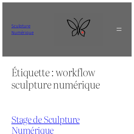
Aller
au
contenu
Sculpture
Numérique
Étiquette :
workflow
sculpture numérique
Stage de Sculpture
Numérique